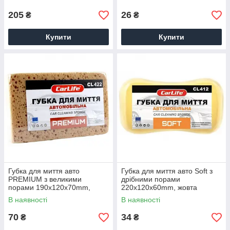
205
26
₴
₴
Купити
Купити
Губка для миття авто
Губка для миття авто Soft з
PREMIUM з великими
дрібними порами
порами 190x120x70mm,
220x120x60mm, жовта
коричнева
(10x10)
В наявності
В наявності
70
34
₴
₴