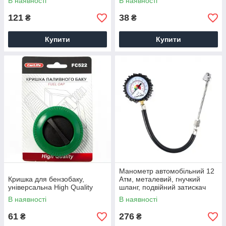
В наявності
В наявності
121
38
₴
₴
Купити
Купити
Манометр автомобільний 12
Кришка для бензобаку,
Атм, металевий, гнучкий
універсальна High Quality
шланг, подвійний затискач
В наявності
В наявності
61
276
₴
₴