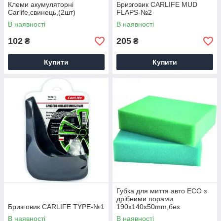
Клеми акумуляторні
Бризговик CARLIFE MUD
Carlife,свинець,(2шт)
FLAPS-№2
В наявності
В наявності
102
205
₴
₴
Купити
Купити
Губка для миття авто ECO з
дрібними порами
Бризговик CARLIFE TYPE-№1
190x140x50mm,без
індив.упак.
В наявності
В наявності