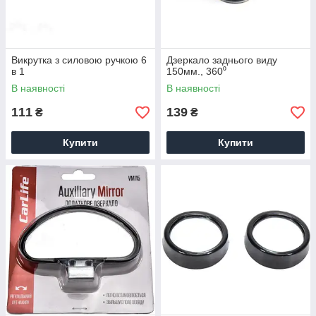
Викрутка з силовою ручкою 6
Дзеркало заднього виду
в 1
150мм., 360⁰
В наявності
В наявності
111
139
₴
₴
Купити
Купити