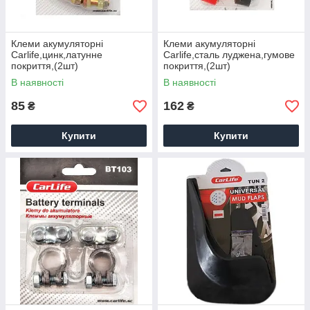
Клеми акумуляторні
Клеми акумуляторні
Carlife,цинк,латунне
Carlife,сталь луджена,гумове
покриття,(2шт)
покриття,(2шт)
В наявності
В наявності
85
162
₴
₴
Купити
Купити