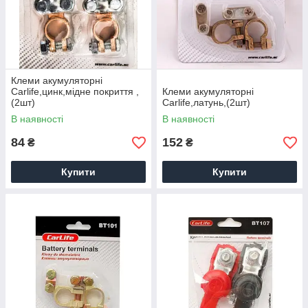
Клеми акумуляторні
Carlife,цинк,мідне покриття ,
Клеми акумуляторні
(2шт)
Carlife,латунь,(2шт)
В наявності
В наявності
84
152
₴
₴
Купити
Купити