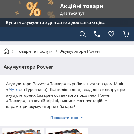
Купити акумулятор для авто з доставкою ціна
Товари та послуги
Акумулятори Povver
Акумулятори Povver
Акумулятори Povver «Поввер» виробляються заводом Mutlu
«
Мутлу
» (Туреччина). Всі поліпшення, введені в конструкцію
акумуляторних батарей останнього покоління Povver
«Поввер», в значній мірі підвищили експлуатаційне
параметри акумуляторних батарей.
До істотним нововведенням, що відрізняє акумуляторні
Показати все
батареї Povver «Поввер» від інших акумуляторів, слід
зарахувати: