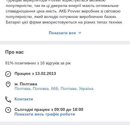
Турецькі акумулятори Povver користуються великою
популярністю, так як ці джерела енергії мають оптимальне
співвідношення ціна-якість. АКБ Povver виробник зі світовою
популярністю, який володіє потужною виробничою базою.
Батареї цієї фірми використовуються на різних типах техніки.
Купити акумулятори Povver в Україні
Показати все
Основними перевагами АКБ для авто Паввер є:
Пластини у цих акумуляторів виготовлені з листового
Про нас
свинцю, методом перфорації.
АКБ мають підвищений пусковий струм, порівняно з
81% позитивних з 16 відгуків за рік
іншими аналогами такої ж ємності.
Працює з 13.02.2013
Пластини батарей Povver нечутливі до корозії.
Гарантований термін служби акумуляторів становить
м. Полтава
понад 7 років.
Полтава, Половка, 66Б, Полтава, Україна
АКБ ПАВВЕР легкі й компактні.
Контакти
Мають індикацію заряду-розряду.
Сьогодні працює з 09:00 до 18:00
Особливості АКБ Povver SFB Technology
Показати весь графік роботи
Більшість моделей батарей цього бренду є обслуговуваними.
Завдяки інноваційній конструкції решітки та сучасним