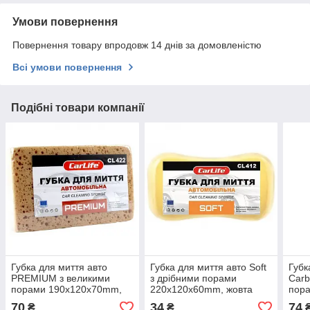
Умови повернення
Повернення товару впродовж 14 днів за домовленістю
Всі умови повернення
Подібні товари компанії
Губка для миття авто
Губка для миття авто Soft
Губк
PREMIUM з великими
з дрібними порами
Carb
порами 190x120x70mm,
220x120x60mm, жовта
пор
коричнева
(10x10)
70
34
74
₴
₴