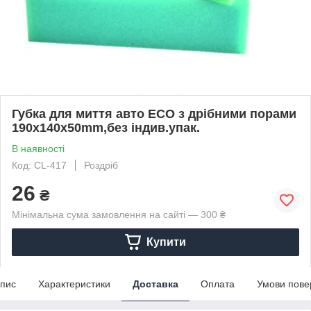
Губка для миття авто ECO з дрібними порами
190x140x50mm,без індив.упак.
В наявності
Код: CL-417
Роздріб
26
₴
Мінімальна сума замовлення на сайті — 300 ₴
Купити
пис
Характеристики
Доставка
Оплата
Умови пове