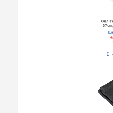
Оплітк
37cm
Ці
Не