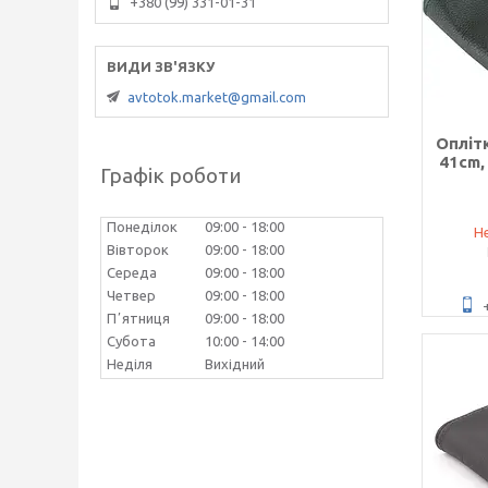
+380 (99) 331-01-31
avtotok.market@gmail.com
Оплітк
41cm,
Графік роботи
Понеділок
09:00
18:00
Не
Вівторок
09:00
18:00
Середа
09:00
18:00
Четвер
09:00
18:00
Пʼятниця
09:00
18:00
Субота
10:00
14:00
Неділя
Вихідний