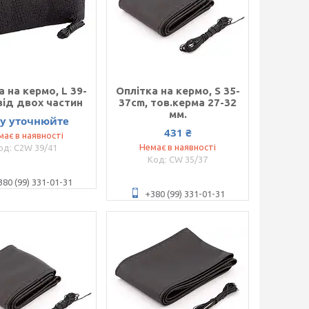
а на кермо, L 39-
Оплітка на кермо, S 35-
від двох частин
37cm, тов.керма 27-32
мм.
ну уточнюйте
431 ₴
має в наявності
Немає в наявності
C2W 39/41
CW 35/37
380 (99) 331-01-31
+380 (99) 331-01-31