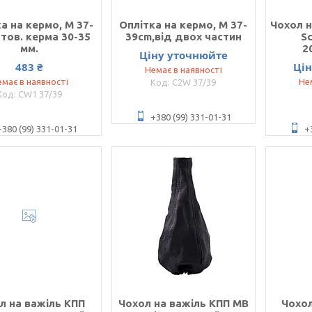
а на кермо, М 37-
Оплітка на кермо, М 37-
Чохол н
 тов. керма 30-35
39cm,від двох частин
Sc
мм.
2
Ціну уточнюйте
483 ₴
Ці
Немає в наявності
має в наявності
Не
C2W 37/39
CW1 37/39
+380 (99) 331-01-31
+380 (99) 331-01-31
+
л на важіль КПП
Чохол на важіль КПП MB
Чохол