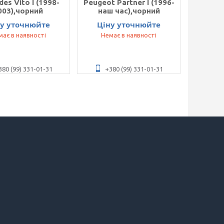
es Vito I (1998-
Peugeot Partner I (1996-
003),чорний
наш час),чорний
ну уточнюйте
Ціну уточнюйте
має в наявності
Немає в наявності
380 (99) 331-01-31
+380 (99) 331-01-31