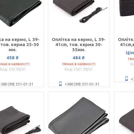
а на кермо, L 39-
Оплітка на кермо, L 39-
Оплітк
 тов. керма 25-30
41cm, тов. керма 30-
41cm,
мм.
35мм.
Ці
458 ₴
484 ₴
Не
має в наявності
Немає в наявності
CW 39/41
CW1 39/41
+
+380 (99) 331-01-31
+380 (99) 331-01-31