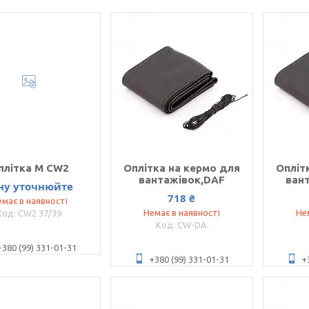
плітка M CW2
Оплітка на кермо для
Опліт
вантажівок,DAF
ван
ну уточнюйте
718 ₴
має в наявності
Немає в наявності
Не
CW2 37/39
CW-DA
+380 (99) 331-01-31
+380 (99) 331-01-31
+