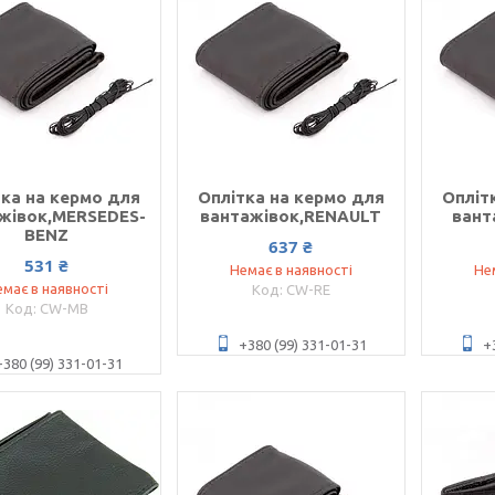
тка на кермо для
Оплітка на кермо для
Опліт
жівок,MERSEDES-
вантажівок,RENAULT
вант
BENZ
637 ₴
531 ₴
Немає в наявності
Не
має в наявності
CW-RE
CW-MB
+380 (99) 331-01-31
+
+380 (99) 331-01-31