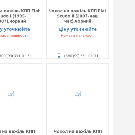
а важіль КПП Fiat
Чохол на важіль КПП Fiat
udo I (1995-
Scudo II (2007-наш
007),чорний
час),чорний
ну уточнюйте
Ціну уточнюйте
має в наявності
Немає в наявності
380 (99) 331-01-31
+380 (99) 331-01-31
 на важіль КПП
Чохол на важіль КПП