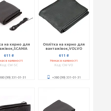
ка на кермо для
Оплітка на кермо для
ажівок,SCANIA
вантажівок,VOLVO
611 ₴
611 ₴
має в наявності
Немає в наявності
CW-SC
CW-VO
380 (99) 331-01-31
+380 (99) 331-01-31