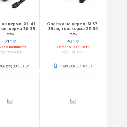
 на кермо, XL 41-
Оплітка на кермо, М 37-
тов. керма 30-35
39cm, тов. керма 25-30
мм.
мм.
511 ₴
431 ₴
має в наявності
Немає в наявності
CW1 41/43
CW 37/39
380 (99) 331-01-31
+380 (99) 331-01-31