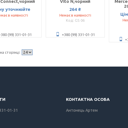
 Connect,чорний
Vito N,чорний
Merced
2
ну уточнюйте
264 ₴
Ці
має в наявності
Немає в наявності
Не
GS 06
+380 (99) 331-01-31
+380 (99) 331-01-31
+
 331-01-31
Антонець Артем