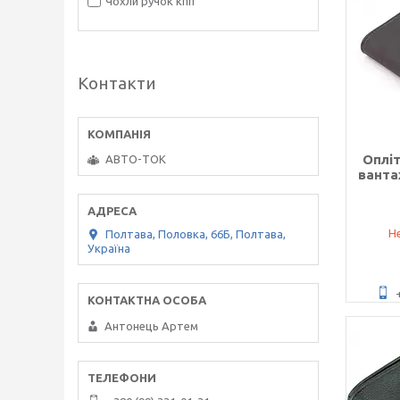
Чохли ручок кпп
Контакти
Оплі
АВТО-ТОК
ванта
Не
Полтава, Половка, 66Б, Полтава,
Україна
Антонець Артем