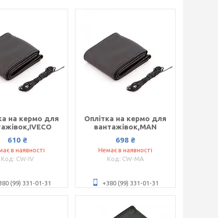
ка на кермо для
Оплітка на кермо для
тажівок,IVECO
вантажівок,MAN
610 ₴
698 ₴
має в наявності
Немає в наявності
CW-IV
CW-MA
380 (99) 331-01-31
+380 (99) 331-01-31