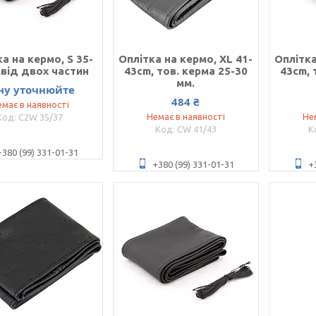
а на кермо, S 35-
Оплітка на кермо, XL 41-
Оплітка
,від двох частин
43cm, тов. керма 25-30
43cm, 
мм.
ну уточнюйте
484 ₴
має в наявності
Немає в наявності
Не
C2W 35/37
CW 41/43
+380 (99) 331-01-31
+380 (99) 331-01-31
+