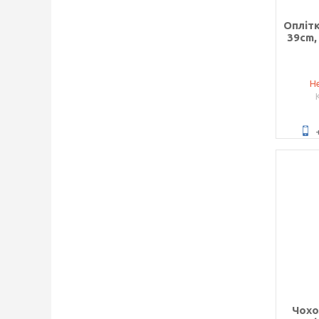
Оплітк
39cm,
Не
Чохо