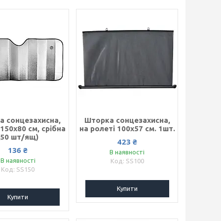
а сонцезахисна,
Шторка сонцезахисна,
150х80 см, срібна
на ролеті 100х57 см. 1шт.
(50 шт/ящ)
423 ₴
136 ₴
В наявності
В наявності
SS100
SS150
Купити
Купити