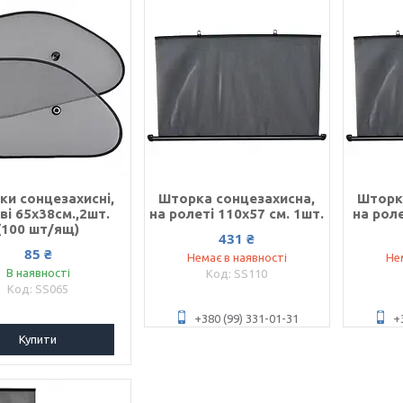
ки сонцезахисні,
Шторка сонцезахисна,
Шторк
ві 65x38см.,2шт.
на ролеті 110х57 см. 1шт.
на роле
(100 шт/ящ)
431 ₴
85 ₴
Немає в наявності
Не
В наявності
SS110
SS065
+380 (99) 331-01-31
+
Купити