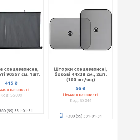
а сонцезахисна,
Шторки сонцезахисні,
ті 90х57 см. 1шт.
бокові 44х38 см., 2шт.
(100 шт/ящ)
415 ₴
56 ₴
має в наявності
Немає в наявності
SS090
SS044
380 (99) 331-01-31
+380 (99) 331-01-31