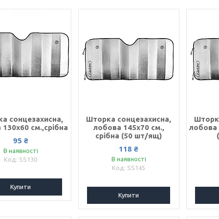
а сонцезахисна,
Шторка сонцезахисна,
Шторк
 130х60 см.,срібна
лобова 145х70 см.,
лобова 
срібна (50 шт/ящ)
95 ₴
118 ₴
В наявності
В наявності
SS130
SS145
Купити
Купити