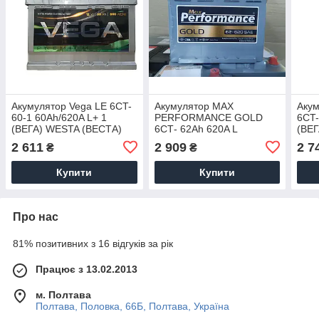
Акумулятор Vega LE 6CT-
Акумулятор MAX
Акум
60-1 60Ah/620A L+ 1
PERFORMANCE GOLD
6CT-
(ВЕГА) WESTA (ВЕСТА)
6СТ- 62Ah 620A L
(ВЕ
Автомобільний АКБ
Автомобільний АКБ
Авто
2 611
2 909
2 7
₴
₴
Кіслотний Україна ПДС
Кислотна Туреччина НДС
Кісл
Купити
Купити
Про нас
81% позитивних з 16 відгуків за рік
Працює з 13.02.2013
м. Полтава
Полтава, Половка, 66Б, Полтава, Україна