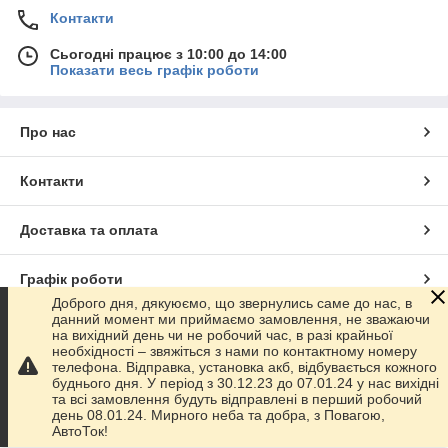
Контакти
Сьогодні працює з 10:00 до 14:00
Показати весь графік роботи
Про нас
Контакти
Доставка та оплата
Графік роботи
Доброго дня, дякуюємо, що звернулись саме до нас, в
данний момент ми приймаємо замовлення, не зважаючи
Повна версія сайту
на вихідний день чи не робочий час, в разі крайньої
необхідності – звяжіться з нами по контактному номеру
телефона. Відправка, установка акб, відбувається кожного
Сайт створено на маркетплейсі
Prom.ua
буднього дня. У період з 30.12.23 до 07.01.24 у нас вихідні
та всі замовлення будуть відправлені в перший робочий
день 08.01.24. Мирного неба та добра, з Повагою,
Політика конфіденційності
АвтоТок!