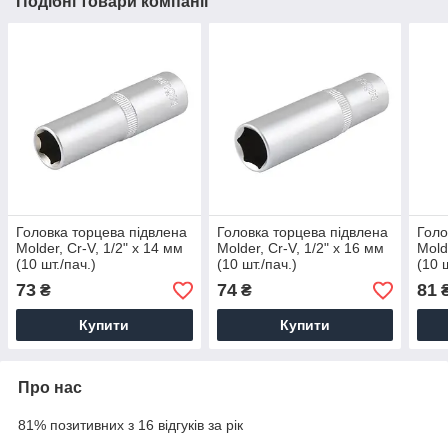
Подібні товари компанії
Головка торцева підвлена
Головка торцева підвлена
Голо
Molder, Cr-V, 1/2" x 14 мм
Molder, Cr-V, 1/2" x 16 мм
Mold
(10 шт./пач.)
(10 шт./пач.)
(10 
73
74
81
₴
₴
Купити
Купити
Про нас
81% позитивних з 16 відгуків за рік