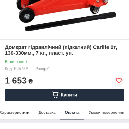
Домкрат гідравлічний (підкатний) Carlife 2т,
130-330мм,, 7 кг., пласт. уп.
В наявності
Код: FJ575P
Роздріб
1 653
₴
Купити
Характеристики
Доставка
Оплата
Умови повернення