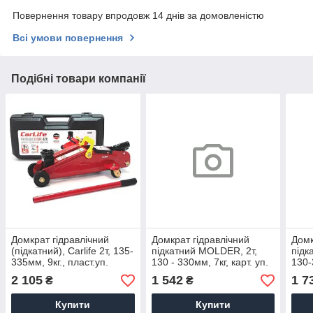
Повернення товару впродовж 14 днів за домовленістю
Всі умови повернення
Подібні товари компанії
Домкрат гідравлічний
Домкрат гідравлічний
Домк
(підкатний), Carlife 2т, 135-
підкатний MOLDER, 2т,
підк
335мм, 9кг., пласт.уп.
130 - 330мм, 7кг, карт. уп.
130-
2 105
1 542
1 7
₴
₴
Купити
Купити