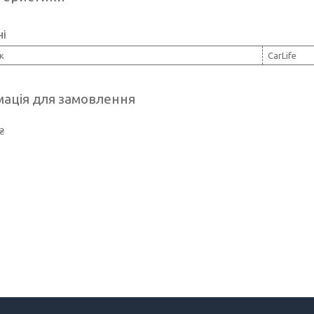
ні
к
CarLife
ація для замовлення
₴