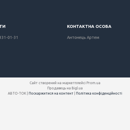
 331-01-31
Антонець Артем
Сайт створений на маркетплейсі
Prom.ua
Продавець на Bigl.ua
АВТО-ТОК |
Поскаржитися на контент
|
Політика конфіденційності