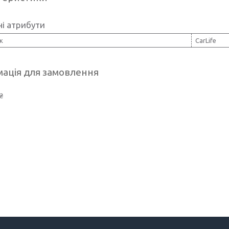
і атрибути
к
CarLife
ація для замовлення
₴