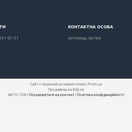
 331-01-31
Антонець Артем
Сайт створений на маркетплейсі
Prom.ua
Продавець на Bigl.ua
АВТО-ТОК |
Поскаржитися на контент
|
Політика конфіденційності