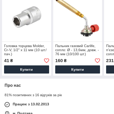
Головка торцева Molder,
Пальник газовий Carlife,
Паль
Cr-V, 1/2" x 11 мм (10 шт./
сопло: Ø - 13,6мм, довж. -
п'єз
пач.)
76 мм (10/100 шт.)
сопл
76мм
41
160
231
₴
₴
Купити
Купити
Про нас
81% позитивних з 16 відгуків за рік
Працює з 13.02.2013
м. Полтава