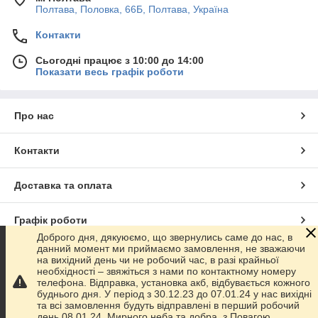
Полтава, Половка, 66Б, Полтава, Україна
Контакти
Сьогодні працює з 10:00 до 14:00
Показати весь графік роботи
Про нас
Контакти
Доставка та оплата
Графік роботи
Доброго дня, дякуюємо, що звернулись саме до нас, в
данний момент ми приймаємо замовлення, не зважаючи
Повна версія сайту
на вихідний день чи не робочий час, в разі крайньої
необхідності – звяжіться з нами по контактному номеру
телефона. Відправка, установка акб, відбувається кожного
Сайт створено на маркетплейсі
Prom.ua
буднього дня. У період з 30.12.23 до 07.01.24 у нас вихідні
та всі замовлення будуть відправлені в перший робочий
день 08.01.24. Мирного неба та добра, з Повагою,