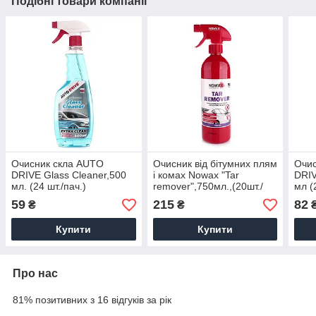
Подібні товари компанії
Очисник скла AUTO
Очисник від бітумних плям
Очи
DRIVE Glass Cleaner,500
і комах Nowax "Tar
DRIV
мл. (24 шт./пач.)
remover",750мл.,(20шт./
мл (
ящ.)
59
215
82
₴
₴
Купити
Купити
Про нас
81% позитивних з 16 відгуків за рік