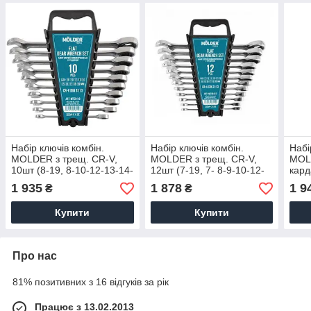
Набір ключів комбін.
Набір ключів комбін.
Набі
MOLDER з трещ. CR-V,
MOLDER з трещ. CR-V,
MOL
10шт (8-19, 8-10-12-13-14-
12шт (7-19, 7- 8-9-10-12-
кард
15-17-19мм) (5/10)
13-14-15-16-17-18-19мм)
8-10
1 935
1 878
1 9
₴
₴
(5/10)
19мм
Купити
Купити
Про нас
81% позитивних з 16 відгуків за рік
Працює з 13.02.2013