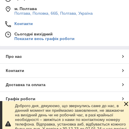
м. Полтава
Полтава, Половка, 66Б, Полтава, Україна
Контакти
Сьогодні вихідний
Показати весь графік роботи
Про нас
Контакти
Доставка та оплата
Графік роботи
Доброго дня, дякуюємо, що звернулись саме до нас, в
данний момент ми приймаємо замовлення, не зважаючи
Повна версія сайту
на вихідний день чи не робочий час, в разі крайньої
необхідності – звяжіться з нами по контактному номеру
телефона. Відправка, установка акб, відбувається кожного
Сайт створено на маркетплейсі
Prom.ua
буднього дня. У період з 30.12.23 до 07.01.24 у нас вихідні