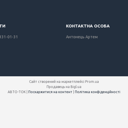
 331-01-31
Антонець Артем
Сайт створений на маркетплейсі
Prom.ua
Продавець на Bigl.ua
АВТО-ТОК |
Поскаржитися на контент
|
Політика конфіденційності