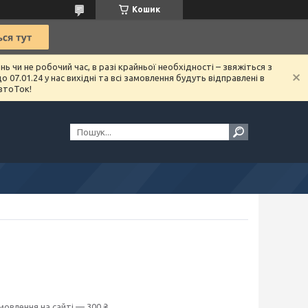
Кошик
чи не робочий час, в разі крайньої необхідності – звяжіться з
07.01.24 у нас вихідні та всі замовлення будуть відправлені в
втоТок!
мовлення на сайті — 300 ₴