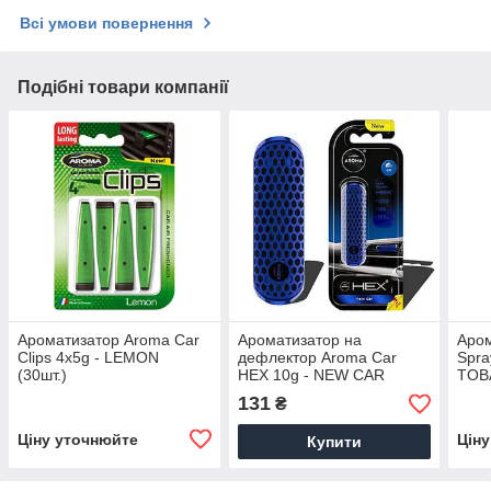
Всі умови повернення
Подібні товари компанії
Ароматизатор Aroma Car
Ароматизатор на
Аром
Clips 4x5g - LEMON
дефлектор Aroma Car
Spra
(30шт.)
HEX 10g - NEW CAR
TOBA
(11шт)
131
₴
Ціну уточнюйте
Цін
Купити