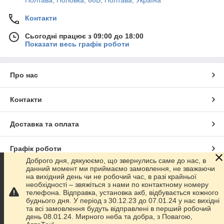
Полтава, Половка, 66Б, Полтава, Україна
Контакти
Сьогодні працює з 09:00 до 18:00
Показати весь графік роботи
Про нас
Контакти
Доставка та оплата
Графік роботи
Доброго дня, дякуюємо, що звернулись саме до нас, в
данний момент ми приймаємо замовлення, не зважаючи
Повна версія сайту
на вихідний день чи не робочий час, в разі крайньої
необхідності – звяжіться з нами по контактному номеру
телефона. Відправка, установка акб, відбувається кожного
Сайт створено на маркетплейсі
Prom.ua
буднього дня. У період з 30.12.23 до 07.01.24 у нас вихідні
та всі замовлення будуть відправлені в перший робочий
день 08.01.24. Мирного неба та добра, з Повагою,
Політика конфіденційності