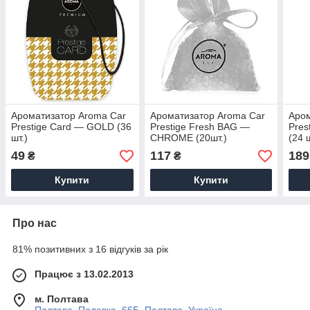
Ароматизатор Aroma Car
Ароматизатор Aroma Car
Аром
Prestige Card — GOLD (36
Prestige Fresh BAG —
Pres
шт.)
CHROME (20шт.)
(24 ш
49
117
189
₴
₴
Купити
Купити
Про нас
81% позитивних з 16 відгуків за рік
Працює з 13.02.2013
м. Полтава