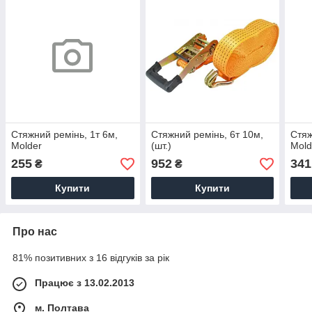
Стяжний ремінь, 1т 6м,
Стяжний ремінь, 6т 10м,
Стяж
Molder
(шт.)
Mold
255
952
341
₴
₴
Купити
Купити
Про нас
81% позитивних з 16 відгуків за рік
Працює з 13.02.2013
м. Полтава