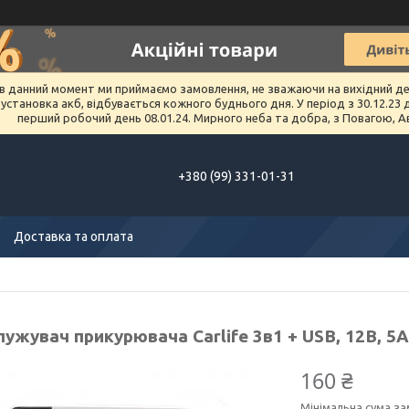
в данний момент ми приймаємо замовлення, не зважаючи на вихідний день 
тановка акб, відбувається кожного буднього дня. У період з 30.12.23 до 
перший робочий день 08.01.24. Мирного неба та добра, з Повагою, А
+380 (99) 331-01-31
Доставка та оплата
ужувач прикурювача Carlife 3в1 + USB, 12В, 5A
160 ₴
Мінімальна сума за