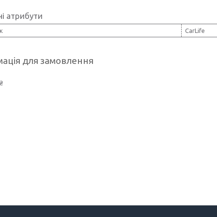
і атрибути
к
CarLife
ація для замовлення
₴