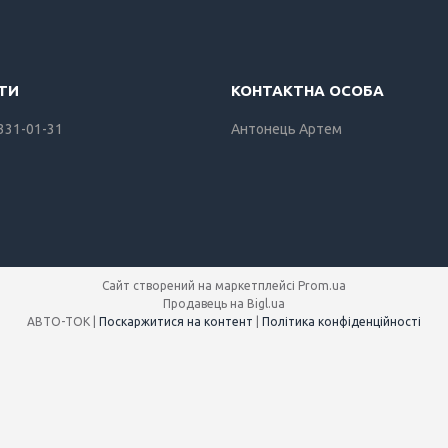
 331-01-31
Антонець Артем
Сайт створений на маркетплейсі
Prom.ua
Продавець на Bigl.ua
АВТО-ТОК |
Поскаржитися на контент
|
Політика конфіденційності