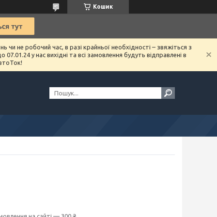
Кошик
чи не робочий час, в разі крайньої необхідності – звяжіться з
07.01.24 у нас вихідні та всі замовлення будуть відправлені в
втоТок!
мовлення на сайті — 300 ₴