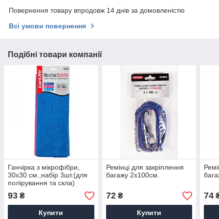
Повернення товару впродовж 14 днів за домовленістю
Всі умови повернення
Подібні товари компанії
Ганчірка з мікрофібри,
Ремінці для закріплення
Ремі
30x30 см.,набір 3шт.(для
багажу 2x100см.
бага
полірування та скла)
(80шт/ящ)
93
72
74
₴
₴
Купити
Купити