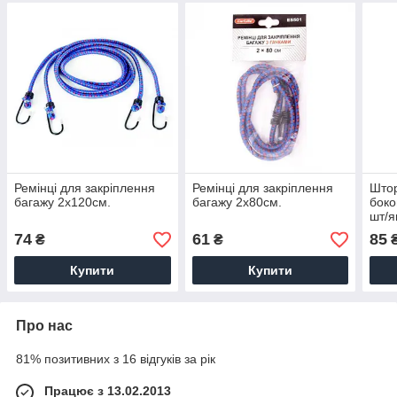
Ремінці для закріплення
Ремінці для закріплення
Штор
багажу 2x120см.
багажу 2x80см.
боко
шт/я
74
61
85
₴
₴
Купити
Купити
Про нас
81% позитивних з 16 відгуків за рік
Працює з 13.02.2013