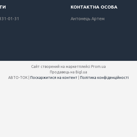
 331-01-31
Антонець Артем
Сайт створений на маркетплейсі
Prom.ua
Продавець на Bigl.ua
АВТО-ТОК |
Поскаржитися на контент
|
Політика конфіденційності