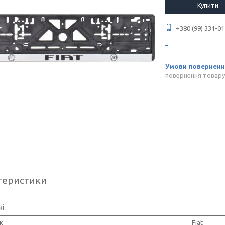
Купити
+380 (99) 331-01
повернення товару
теристики
ні
к
Fiat