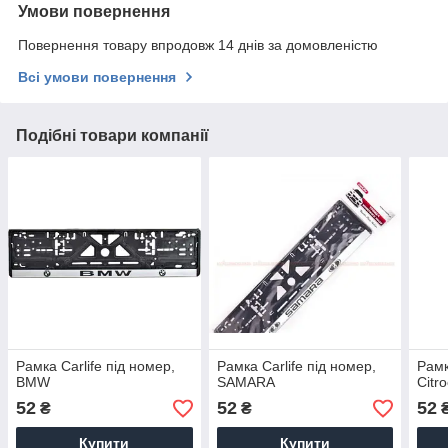
Умови повернення
Повернення товару впродовж 14 днів за домовленістю
Всі умови повернення
Подібні товари компанії
Рамка Сarlife під номер,
Рамка Сarlife під номер,
Рамк
BMW
SAMARA
Citr
52
52
52
₴
₴
Купити
Купити