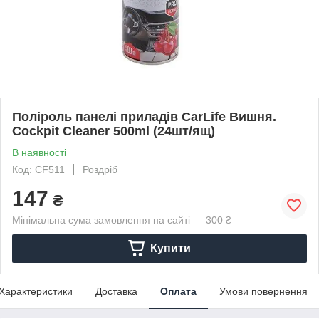
Поліроль панелі приладів CarLife Вишня.
Cockpit Cleaner 500ml (24шт/ящ)
В наявності
Код: CF511
Роздріб
147
₴
Мінімальна сума замовлення на сайті — 300 ₴
Купити
Характеристики
Доставка
Оплата
Умови повернення