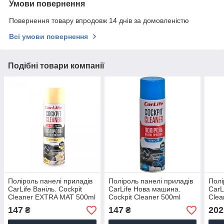
Умови повернення
Повернення товару впродовж 14 днів за домовленістю
Всі умови повернення
Подібні товари компанії
Поліроль панелі приладів
Поліроль панелі приладів
Полі
CarLife Ваніль. Cockpit
CarLife Нова машина.
CarL
Cleaner EXTRA MAT 500ml
Cockpit Cleaner 500ml
Clea
(24шт/ящ)
(24шт/ящ)
147
147
202
₴
₴