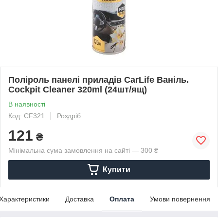
Поліроль панелі приладів CarLife Ваніль.
Cockpit Cleaner 320ml (24шт/ящ)
В наявності
Код: CF321
Роздріб
121
₴
Мінімальна сума замовлення на сайті — 300 ₴
Купити
Характеристики
Доставка
Оплата
Умови повернення