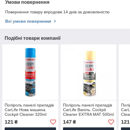
Умови повернення
Повернення товару впродовж 14 днів за домовленістю
Всі умови повернення
Подібні товари компанії
Поліроль панелі приладів
Поліроль панелі приладів
Полі
CarLife Нова машина.
CarLife Ваніль. Cockpit
CarL
Cockpit Cleaner 320ml
Cleaner EXTRA MAT 500ml
Clea
(24шт/ящ)
(24шт/ящ)
121
147
121
₴
₴