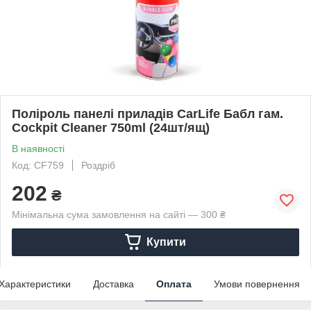
Поліроль панелі приладів CarLife Бабл гам.
Cockpit Cleaner 750ml (24шт/ящ)
В наявності
Код: CF759
Роздріб
202
₴
Мінімальна сума замовлення на сайті — 300 ₴
Купити
Характеристики
Доставка
Оплата
Умови повернення