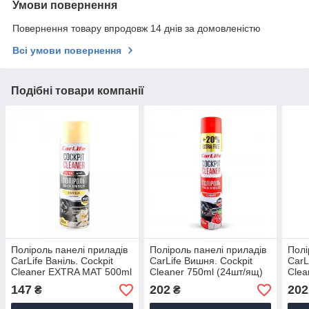
Умови повернення
Повернення товару впродовж 14 днів за домовленістю
Всі умови повернення
Подібні товари компанії
Поліроль панелі приладів
Поліроль панелі приладів
Полі
CarLife Ваніль. Cockpit
CarLife Вишня. Cockpit
CarL
Cleaner EXTRA MAT 500ml
Cleaner 750ml (24шт/ящ)
Clea
(24шт/ящ)
147
202
202
₴
₴