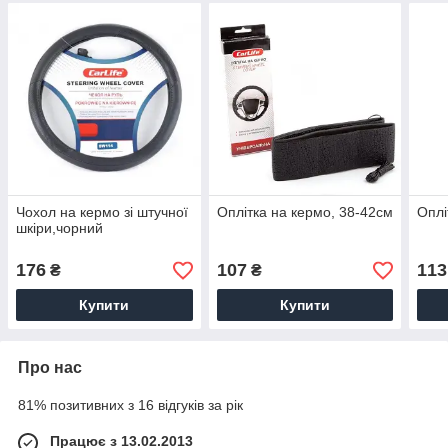
Чохол на кермо зі штучної
Оплітка на кермо, 38-42см
Оплі
шкіри,чорний
176
107
113
₴
₴
Купити
Купити
Про нас
81% позитивних з 16 відгуків за рік
Працює з 13.02.2013