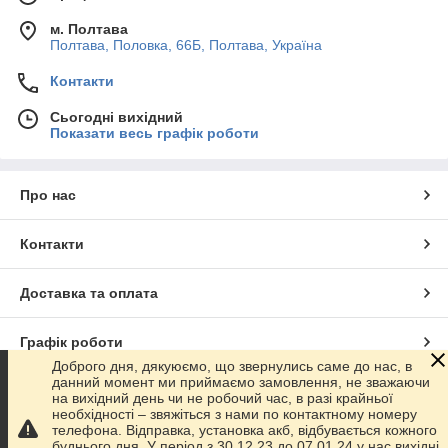
м. Полтава
Полтава, Половка, 66Б, Полтава, Україна
Контакти
Сьогодні вихідний
Показати весь графік роботи
Про нас
Контакти
Доставка та оплата
Графік роботи
Доброго дня, дякуюємо, що звернулись саме до нас, в
данний момент ми приймаємо замовлення, не зважаючи
Повна версія сайту
на вихідний день чи не робочий час, в разі крайньої
необхідності – звяжіться з нами по контактному номеру
телефона. Відправка, установка акб, відбувається кожного
Сайт створено на маркетплейсі
Prom.ua
буднього дня. У період з 30.12.23 до 07.01.24 у нас вихідні