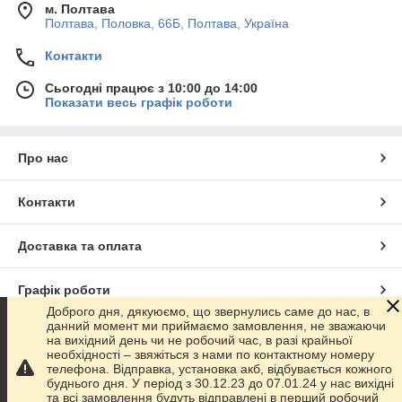
м. Полтава
Полтава, Половка, 66Б, Полтава, Україна
Контакти
Сьогодні працює з 10:00 до 14:00
Показати весь графік роботи
Про нас
Контакти
Доставка та оплата
Графік роботи
Доброго дня, дякуюємо, що звернулись саме до нас, в
данний момент ми приймаємо замовлення, не зважаючи
Повна версія сайту
на вихідний день чи не робочий час, в разі крайньої
необхідності – звяжіться з нами по контактному номеру
телефона. Відправка, установка акб, відбувається кожного
Сайт створено на маркетплейсі
Prom.ua
буднього дня. У період з 30.12.23 до 07.01.24 у нас вихідні
та всі замовлення будуть відправлені в перший робочий