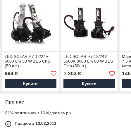
LED SOLAR H7 12/24V
LED SOLAR H7 12/24V
Мано
6000 Lm 50 W ZES Chip
6500K 8000 Lm 60 W ZES
7,5 
(50 шт.)
Chip (50шт.)
мета
994
1 203
146
₴
₴
Купити
Купити
Про нас
81% позитивних з 16 відгуків за рік
Працює з 13.02.2013