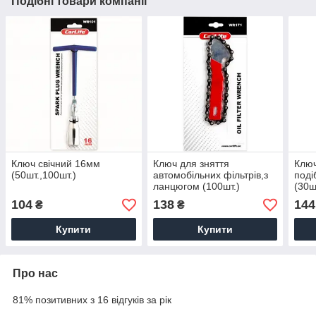
Подібні товари компанії
Ключ свічний 16мм
Ключ для зняття
Ключ
(50шт.,100шт.)
автомобільних фільтрів,з
поді
ланцюгом (100шт.)
(30ш
104
138
144
₴
₴
Купити
Купити
Про нас
81% позитивних з 16 відгуків за рік