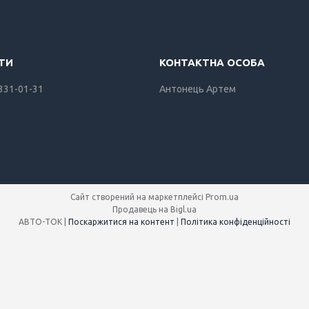
 331-01-31
Антонець Артем
Сайт створений на маркетплейсі
Prom.ua
Продавець на Bigl.ua
АВТО-ТОК |
Поскаржитися на контент
|
Політика конфіденційності