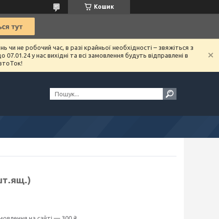
Кошик
чи не робочий час, в разі крайньої необхідності – звяжіться з
07.01.24 у нас вихідні та всі замовлення будуть відправлені в
втоТок!
шт.ящ.)
мовлення на сайті — 300 ₴