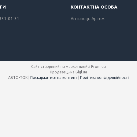
 331-01-31
Антонець Артем
Сайт створений на маркетплейсі
Prom.ua
Продавець на Bigl.ua
АВТО-ТОК |
Поскаржитися на контент
|
Політика конфіденційності