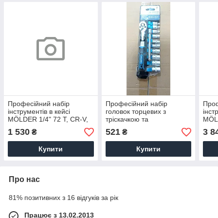
Професійний набір
Професійний набір
Проф
інструментів в кейсі
головок торцевих з
інст
MÖLDER 1/4" 72 T, CR-V,
тріскачкою та
MÖLD
56 од.
подовжувачем 1/4" 72Т,
CR-V
1 530
521
3 8
₴
₴
CR-V, 4-13 мм,12шт(5шт/
уп)
Купити
Купити
Про нас
81% позитивних з 16 відгуків за рік
Працює з 13.02.2013