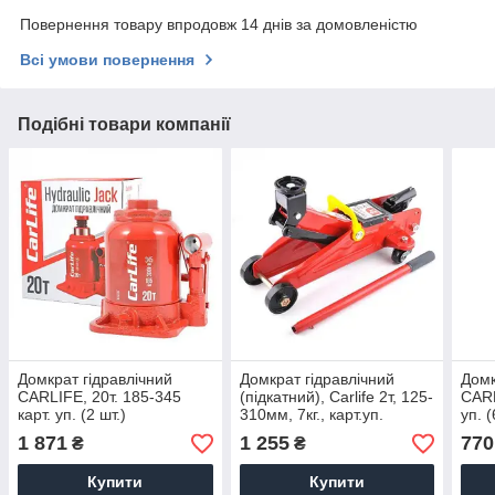
Повернення товару впродовж 14 днів за домовленістю
Всі умови повернення
Подібні товари компанії
Домкрат гідравлічний
Домкрат гідравлічний
Домк
CARLIFE, 20т. 185-345
(підкатний), Carlife 2т, 125-
CARL
карт. уп. (2 шт.)
310мм, 7кг., карт.уп.
уп. (
1 871
1 255
770
₴
₴
Купити
Купити