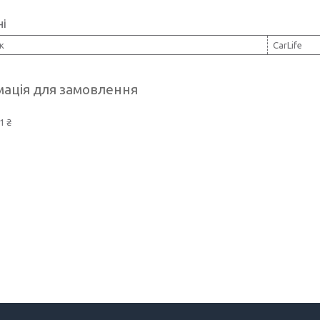
ні
к
CarLife
ація для замовлення
1 ₴