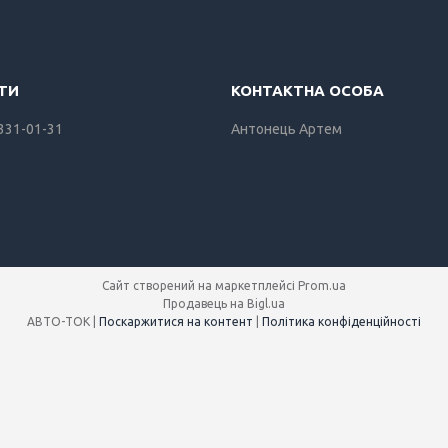
 331-01-31
Антонець Артем
Сайт створений на маркетплейсі
Prom.ua
Продавець на Bigl.ua
АВТО-ТОК |
Поскаржитися на контент
|
Політика конфіденційності