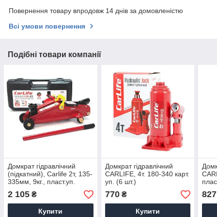
Повернення товару впродовж 14 днів за домовленістю
Всі умови повернення
Подібні товари компанії
Домкрат гідравлічний
Домкрат гідравлічний
Домк
(підкатний), Carlife 2т, 135-
CARLIFE, 4т. 180-340 карт.
CARL
335мм, 9кг., пласт.уп.
уп. (6 шт.)
пласт
2 105
770
827
₴
₴
Купити
Купити