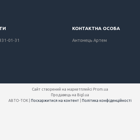
 331-01-31
Антонець Артем
Сайт створений на маркетплейсі
Prom.ua
Продавець на Bigl.ua
АВТО-ТОК |
Поскаржитися на контент
|
Політика конфіденційності