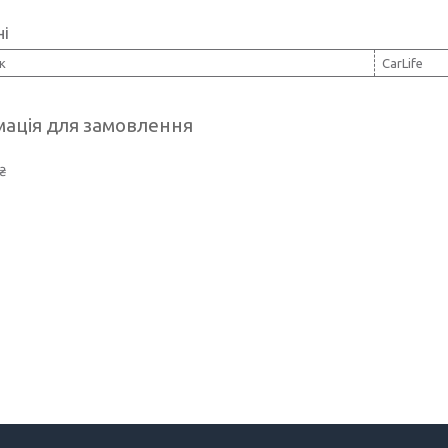
ні
к
CarLife
ація для замовлення
₴