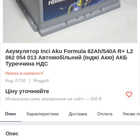
Акумулятор Inci Aku Formula 62Ah/540A R+ L2
062 054 013 Автомобільний (Інджі Акю) АКБ
Туреччина НДС
Немає в наявності
Код: F710
Роздріб
Ціну уточнюйте
Мінімальна сума замовлення на сайті — 300 ₴
Опис
Характеристики
Доставка
Оплата
Умови п
Опис