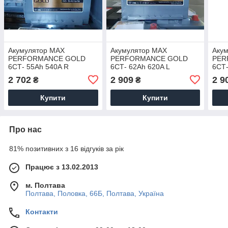
Акумулятор MAX
Акумулятор MAX
Аку
PERFORMANCE GOLD
PERFORMANCE GOLD
PER
6СТ- 55Ah 540A R
6СТ- 62Ah 620A L
6СТ-
Автомобільний АКБ
Автомобільний АКБ
Авто
2 702
2 909
2 9
₴
₴
Кислотна Туреччина НДС
Кислотна Туреччина НДС
Кисл
Купити
Купити
Про нас
81% позитивних з 16 відгуків за рік
Працює з 13.02.2013
м. Полтава
Полтава, Половка, 66Б, Полтава, Україна
Контакти