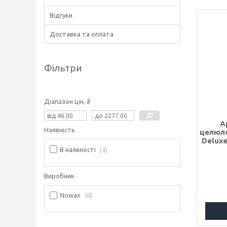
Відгуки
Доставка та оплата
Фільтри
Діапазон цін, ₴
А
Наявність
целюло
Deluxe
В наявності
4
Виробник
Nowax
8