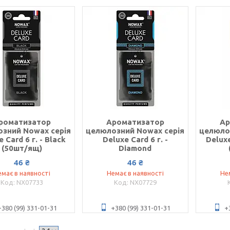
роматизатор
Ароматизатор
Ар
зний Nowax серія
целюлозний Nowax серія
целюло
 Card 6 г. - Black
Deluxe Card 6 г. -
Deluxe
(50шт/ящ)
Diamond
46 ₴
46 ₴
має в наявності
Немає в наявності
Не
NX07733
NX07729
+380 (99) 331-01-31
+380 (99) 331-01-31
+