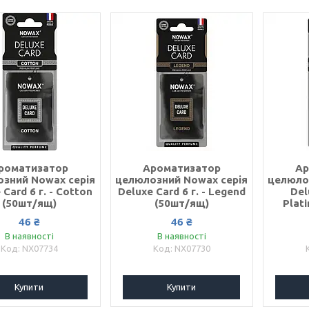
роматизатор
Ароматизатор
Ар
зний Nowax серія
целюлозний Nowax серія
целюло
 Card 6 г. - Cotton
Deluxe Card 6 г. - Legend
Del
(50шт/ящ)
(50шт/ящ)
Plat
46 ₴
46 ₴
В наявності
В наявності
NX07734
NX07730
Купити
Купити