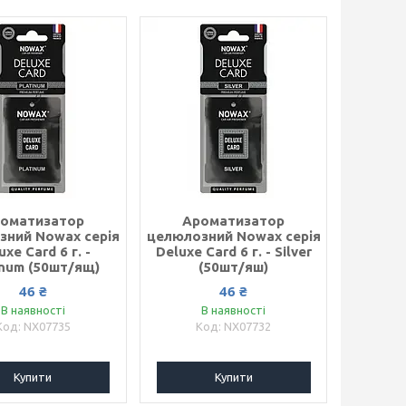
оматизатор
Ароматизатор
зний Nowax серія
целюлозний Nowax серія
uxe Card 6 г. -
Deluxe Card 6 г. - Silver
inum (50шт/ящ)
(50шт/яш)
46 ₴
46 ₴
В наявності
В наявності
NX07735
NX07732
Купити
Купити