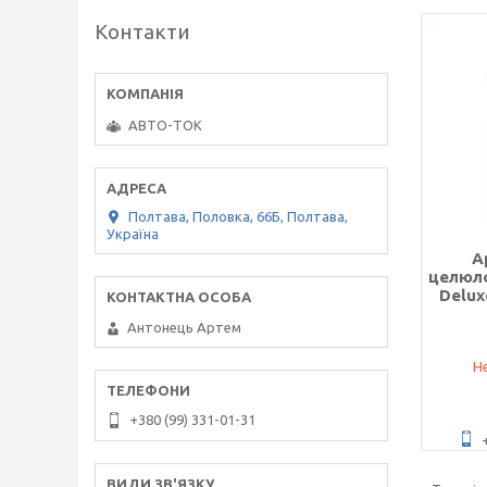
Контакти
АВТО-ТОК
Полтава, Половка, 66Б, Полтава,
Україна
А
целюло
Deluxe
Антонець Артем
Не
+380 (99) 331-01-31