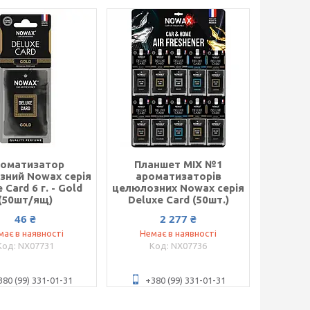
оматизатор
Планшет MIX №1
зний Nowax серія
ароматизаторів
 Card 6 г. - Gold
целюлозних Nowax серія
(50шт/ящ)
Deluxe Card (50шт.)
46 ₴
2 277 ₴
має в наявності
Немає в наявності
NX07731
NX07736
380 (99) 331-01-31
+380 (99) 331-01-31