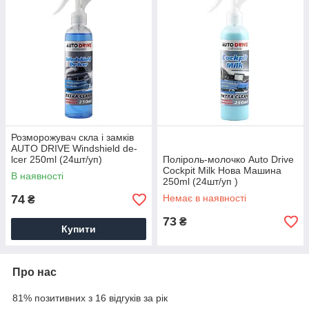
Розморожувач скла і замків
AUTO DRIVE Windshield de-
lcer 250ml (24шт/уп)
Поліроль-молочко Auto Drive
Cockpit Milk Нова Машина
В наявності
250ml (24шт/уп )
74
Немає в наявності
₴
73
₴
Купити
Про нас
81% позитивних з 16 відгуків за рік