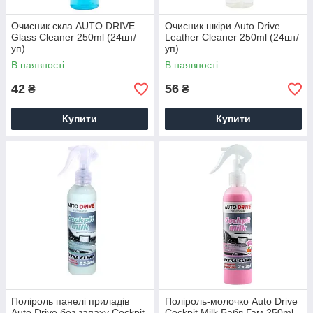
Очисник скла AUTO DRIVE
Очисник шкіри Auto Drive
Glass Cleaner 250ml (24шт/
Leather Cleaner 250ml (24шт/
уп)
уп)
В наявності
В наявності
42
56
₴
₴
Купити
Купити
Поліроль панелі приладів
Поліроль-молочко Auto Drive
Auto Drive без запаху Cockpit
Cockpit Milk Бабл Гам 250ml