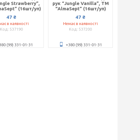
ngle Strawberry”,
рук “Jungle Vanilla”, ТМ
aSept” (16шт/уп)
“AlmaSept” (16шт/уп)
47 ₴
47 ₴
має в наявності
Немає в наявності
537190
537200
380 (99) 331-01-31
+380 (99) 331-01-31