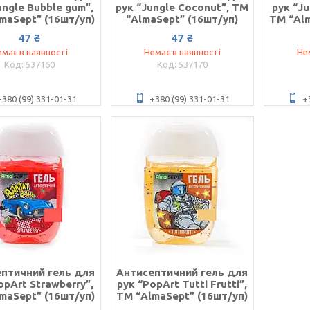
ungle Bubble gum”,
рук “Jungle Coconut”, ТМ
рук “Ju
maSept” (16шт/уп)
“AlmaSept” (16шт/уп)
ТМ “Alm
47 ₴
47 ₴
має в наявності
Немає в наявності
Не
537160
537170
+380 (99) 331-01-31
+380 (99) 331-01-31
+
птичний гель для
Антисептичний гель для
opArt Strawberry”,
рук “PopArt Tutti Frutti”,
maSept” (16шт/уп)
ТМ “AlmaSept” (16шт/уп)