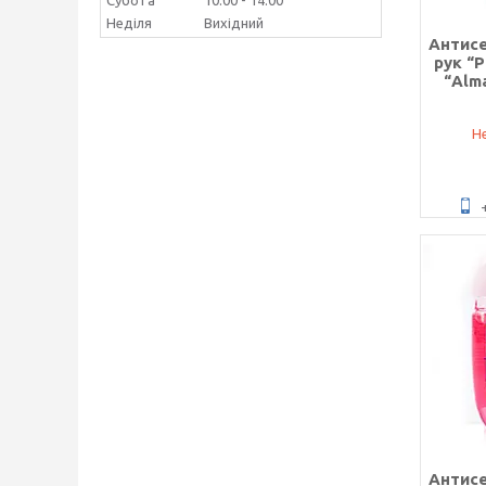
Субота
10:00
14:00
Неділя
Вихідний
Антисе
рук “
“Alm
Не
Антисе