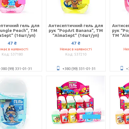
птичний гель для
Антисептичний гель для
Антисе
Jungle Peach”, ТМ
рук “PopArt Banana”, ТМ
рук “Po
aSept” (16шт/уп)
“AlmaSept” (16шт/уп)
ТМ “Alm
47 ₴
47 ₴
має в наявності
Немає в наявності
Не
537180
537210
+380 (99) 331-01-31
+380 (99) 331-01-31
+