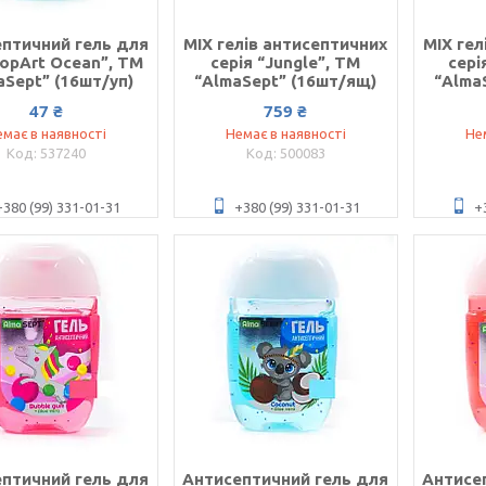
птичний гель для
MIX гелів антисептичних
MIX гел
PopArt Ocean”, ТМ
серія “Jungle”, ТМ
сері
aSept” (16шт/уп)
“AlmaSept” (16шт/ящ)
“Alma
47 ₴
759 ₴
має в наявності
Немає в наявності
Не
537240
500083
+380 (99) 331-01-31
+380 (99) 331-01-31
+
птичний гель для
Антисептичний гель для
Антисе