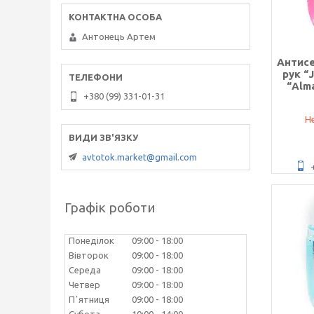
Антонець Артем
Антисе
рук “
“Alm
+380 (99) 331-01-31
Не
avtotok.market@gmail.com
Графік роботи
Понеділок
09:00
18:00
Вівторок
09:00
18:00
Середа
09:00
18:00
Четвер
09:00
18:00
Пʼятниця
09:00
18:00