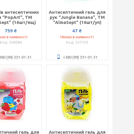
ів антисептичних
Антисептичний гель для
я “PopArt”, ТМ
рук “Jungle Banana”, ТМ
Sept” (16шт/ящ)
“AlmaSept” (16шт/уп)
759 ₴
47 ₴
має в наявності
Немає в наявності
500084
537150
380 (99) 331-01-31
+380 (99) 331-01-31
птичний гель для
Антисептичний гель для