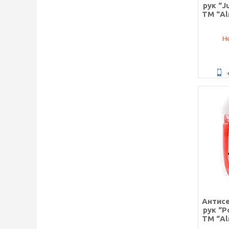
рук “J
ТМ “Al
Не
Антисе
рук “P
ТМ “Al