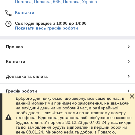
Полтава, Половка, 66Б, Полтава, Україна
Контакти
Сьогодні працює з 10:00 до 14:00
Показати весь графік роботи
Про нас
Контакти
Доставка та оплата
Графік роботи
Доброго дня, дякуюємо, що звернулись саме до нас, в
данний момент ми приймаємо замовлення, не зважаючи
Повна версія сайту
на вихідний день чи не робочий час, в разі крайньої
необхідності – звяжіться з нами по контактному номеру
телефона. Відправка, установка акб, відбувається кожного
Сайт створено на маркетплейсі
Prom.ua
буднього дня. У період з 30.12.23 до 07.01.24 у нас вихідні
та всі замовлення будуть відправлені в перший робочий
день 08.01.24. Мирного неба та добра, з Повагою,